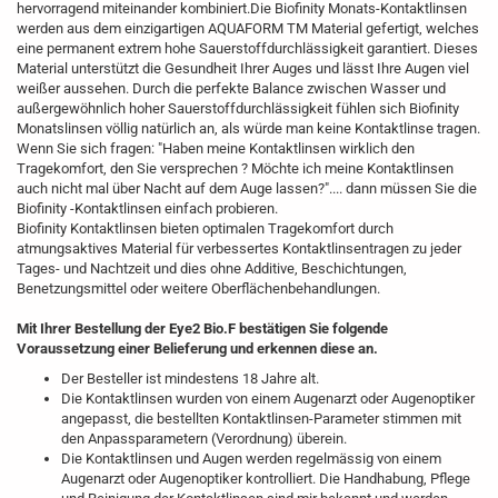
hervorragend miteinander kombiniert.Die Biofinity Monats-Kontaktlinsen
werden aus dem einzigartigen AQUAFORM TM Material gefertigt, welches
eine permanent extrem hohe Sauerstoffdurchlässigkeit garantiert. Dieses
Material unterstützt die Gesundheit Ihrer Auges und lässt Ihre Augen viel
weißer aussehen. Durch die perfekte Balance zwischen Wasser und
außergewöhnlich hoher Sauerstoffdurchlässigkeit fühlen sich Biofinity
Monatslinsen völlig natürlich an, als würde man keine Kontaktlinse tragen.
Wenn Sie sich fragen: "Haben meine Kontaktlinsen wirklich den
Tragekomfort, den Sie versprechen ? Möchte ich meine Kontaktlinsen
auch nicht mal über Nacht auf dem Auge lassen?".... dann müssen Sie die
Biofinity -Kontaktlinsen einfach probieren.
Biofinity Kontaktlinsen bieten optimalen Tragekomfort durch
atmungsaktives Material für verbessertes Kontaktlinsentragen zu jeder
Tages- und Nachtzeit und dies ohne Additive, Beschichtungen,
Benetzungsmittel oder weitere Oberflächenbehandlungen.
Mit Ihrer Bestellung der Eye2 Bio.F bestätigen Sie folgende
Voraussetzung einer Belieferung und erkennen diese an.
Der Besteller ist mindestens 18 Jahre alt.
Die Kontaktlinsen wurden von einem Augenarzt oder Augenoptiker
angepasst, die bestellten Kontaktlinsen-Parameter stimmen mit
den Anpassparametern (Verordnung) überein.
Die Kontaktlinsen und Augen werden regelmässig von einem
Augenarzt oder Augenoptiker kontrolliert. Die Handhabung, Pflege