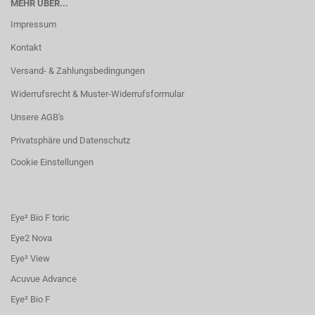
MEHR ÜBER...
Impressum
Kontakt
Versand- & Zahlungsbedingungen
Widerrufsrecht & Muster-Widerrufsformular
Unsere AGB's
Privatsphäre und Datenschutz
Cookie Einstellungen
Eye² Bio F toric
Eye2 Nova
Eye² View
Acuvue Advance
Eye² Bio F