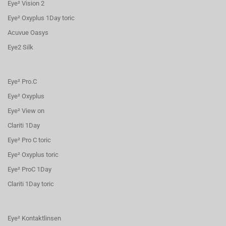
Eye² Vision 2
Eye² Oxyplus 1Day toric
Acuvue Oasys
Eye2 Silk
Eye² Pro.C
Eye² Oxyplus
Eye² View on
Clariti 1Day
Eye² Pro C toric
Eye² Oxyplus toric
Eye² ProC 1Day
Clariti 1Day toric
Eye² Kontaktlinsen