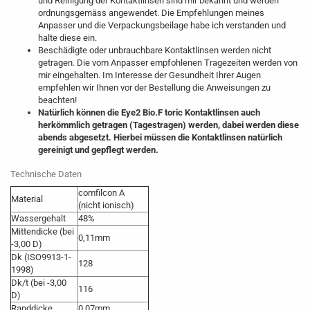
und Reinigung der Kontaktlinsen sind mir bekannt und werden
ordnungsgemäss angewendet. Die Empfehlungen meines
Anpasser und die Verpackungsbeilage habe ich verstanden und
halte diese ein.
Beschädigte oder unbrauchbare Kontaktlinsen werden nicht
getragen. Die vom Anpasser empfohlenen Tragezeiten werden von
mir eingehalten. Im Interesse der Gesundheit Ihrer Augen
empfehlen wir Ihnen vor der Bestellung die Anweisungen zu
beachten!
Natürlich können die Eye2 Bio.F toric Kontaktlinsen auch
herkömmlich getragen (Tagestragen) werden, dabei werden diese
abends abgesetzt. Hierbei müssen die Kontaktlinsen natürlich
gereinigt und gepflegt werden.
Technische Daten
comfilcon A
Material
(nicht ionisch)
Wassergehalt
48%
Mittendicke (bei
0,11mm
-3,00 D)
Dk (ISO9913-1-
128
1998)
Dk/t (bei -3,00
116
D)
Randdicke
0,07mm