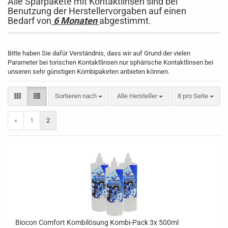
Alle Sparpakete mit Kontaktlinsen sind bei
Benutzung der Herstellervorgaben auf einen
Bedarf von
6 Monaten
abgestimmt.
Bitte haben Sie dafür Verständnis, dass wir auf Grund der vielen
Parameter bei torischen Kontaktlinsen nur sphärische Kontaktlinsen bei
unseren sehr günstigen Kombipaketen anbieten können.
Sortieren nach
pro Seite
Sortieren nach
Alle Hersteller
8 pro Seite
«
1
2
Biocon Comfort Kombilösung Kombi-Pack 3x 500ml