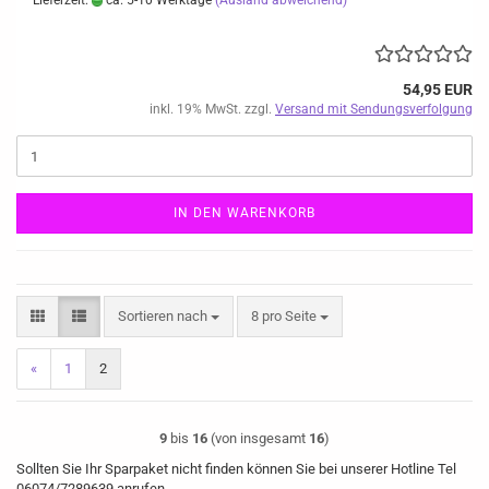
Lieferzeit:
ca. 5-10 Werktage
(Ausland abweichend)
54,95 EUR
inkl. 19% MwSt. zzgl.
Versand mit Sendungsverfolgung
IN DEN WARENKORB
Sortieren nach
pro Seite
Sortieren nach
8 pro Seite
«
1
2
9
bis
16
(von insgesamt
16
)
Sollten Sie Ihr Sparpaket nicht finden können Sie bei unserer Hotline Tel
06074/7289639 anrufen.