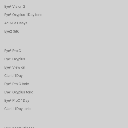
Eye² Vision 2
Eye² Oxyplus 1Day toric
Acuvue Oasys
Eye2 Silk
Eye² Pro.C
Eye² Oxyplus
Eye² View on
Clariti 1Day
Eye² Pro C toric
Eye² Oxyplus toric
Eye² ProC 1Day
Clariti 1Day toric