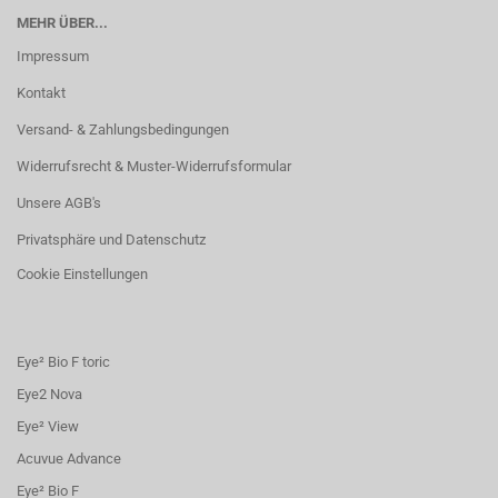
MEHR ÜBER...
Impressum
Kontakt
Versand- & Zahlungsbedingungen
Widerrufsrecht & Muster-Widerrufsformular
Unsere AGB's
Privatsphäre und Datenschutz
Cookie Einstellungen
Eye² Bio F toric
Eye2 Nova
Eye² View
Acuvue Advance
Eye² Bio F