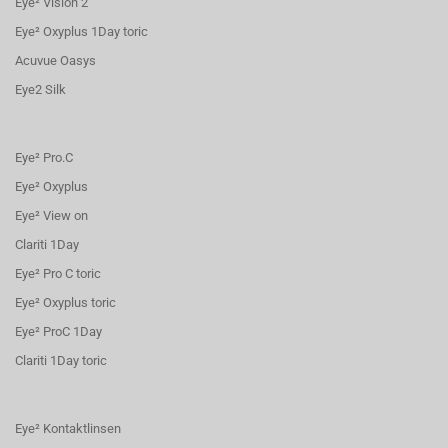
Eye² Vision 2
Eye² Oxyplus 1Day toric
Acuvue Oasys
Eye2 Silk
Eye² Pro.C
Eye² Oxyplus
Eye² View on
Clariti 1Day
Eye² Pro C toric
Eye² Oxyplus toric
Eye² ProC 1Day
Clariti 1Day toric
Eye² Kontaktlinsen