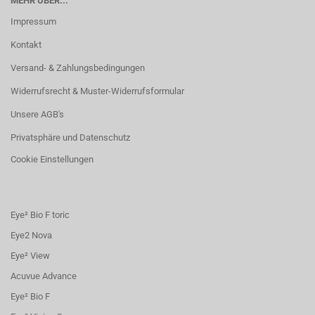
MEHR ÜBER...
Impressum
Kontakt
Versand- & Zahlungsbedingungen
Widerrufsrecht & Muster-Widerrufsformular
Unsere AGB's
Privatsphäre und Datenschutz
Cookie Einstellungen
Eye² Bio F toric
Eye2 Nova
Eye² View
Acuvue Advance
Eye² Bio F