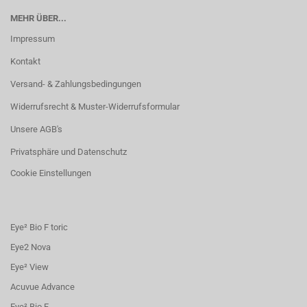
MEHR ÜBER...
Impressum
Kontakt
Versand- & Zahlungsbedingungen
Widerrufsrecht & Muster-Widerrufsformular
Unsere AGB's
Privatsphäre und Datenschutz
Cookie Einstellungen
Eye² Bio F toric
Eye2 Nova
Eye² View
Acuvue Advance
Eye² Bio F