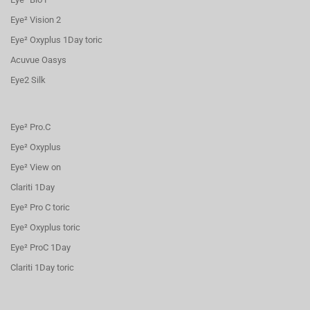
Eye² Vision 2
Eye² Oxyplus 1Day toric
Acuvue Oasys
Eye2 Silk
Eye² Pro.C
Eye² Oxyplus
Eye² View on
Clariti 1Day
Eye² Pro C toric
Eye² Oxyplus toric
Eye² ProC 1Day
Clariti 1Day toric