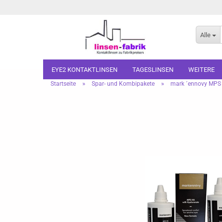
Alle
EYE2 KONTAKTLINSEN
TAGESLINSEN
WEITERE
»
»
Startseite
Spar- und Kombipakete
mark ´ennovy MPS 