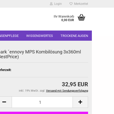
Login
Merkzettel
Ihr Warenkorb
0,00 EUR
INSENPFLEGE
WISSENSWERTES
TROCKENE AUGEN
ark ´ennovy MPS Kombilösung 3x360ml
BestPrice)
eferzeit:
32,95 EUR
inkl. 19% MwSt. zzgl.
Versand mit Sendungsverfolgung