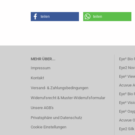
teilen
teilen
MEHR ÜBER...
Eye² Bio
Eye2 Nov
Impressum
Eye² Vie
Kontakt
Acuvue 
Versand- & Zahlungsbedingungen
Eye² Bio 
Widerrufsrecht & Muster-Widerrufsformular
Eye² Visi
Unsere AGB's
Eye² Oxyp
Privatsphäre und Datenschutz
Acuvue 
Cookie Einstellungen
Eye2 Silk