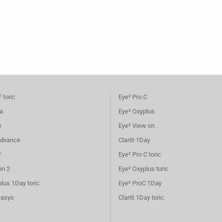
 F toric
Eye² Pro.C
a
Eye² Oxyplus
w
Eye² View on
Advance
Clariti 1Day
F
Eye² Pro C toric
on 2
Eye² Oxyplus toric
lus 1Day toric
Eye² ProC 1Day
Oasys
Clariti 1Day toric