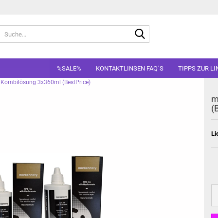
Suche...
%SALE%
KONTAKTLINSEN FAQ`S
TIPPS ZUR L
Kombilösung 3x360ml (BestPrice)
m
(
Li